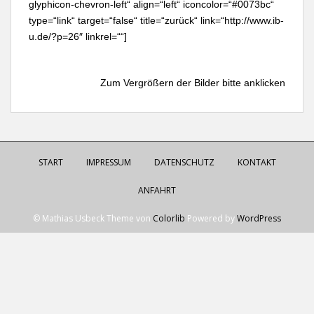
glyphicon-chevron-left“ align=“left“ iconcolor=“#0073bc“
type=“link“ target=“false“ title=“zurück“ link=“http://www.ib-
u.de/?p=26″ linkrel=““]
Zum Vergrößern der Bilder bitte anklicken
START
IMPRESSUM
DATENSCHUTZ
KONTAKT
ANFAHRT
© Mathias Usbeck Theme von
Colorlib
Powered by
WordPress