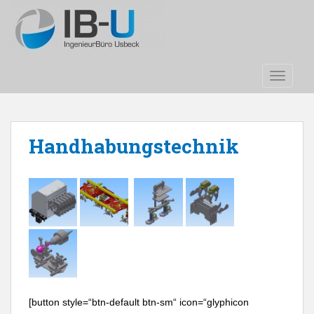
S
k
i
p
t
TOGGLE
o
m
a
i
Handhabungstechnik
n
c
o
n
t
e
n
t
[button style=“btn-default btn-sm“ icon=“glyphicon