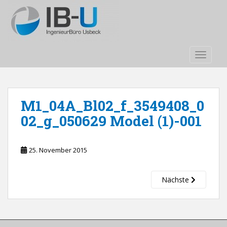
S
k
i
p
t
TOGGLE
o
m
a
i
M1_04A_Bl02_f_3549408_0
n
02_g_050629 Model (1)-001
c
o
n
25. November 2015
t
e
Nächste
n
t