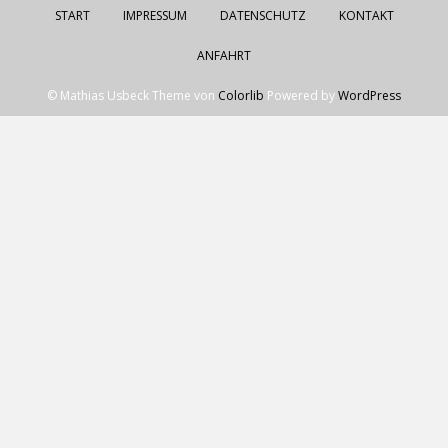
START
IMPRESSUM
DATENSCHUTZ
KONTAKT
ANFAHRT
© Mathias Usbeck Theme von
Colorlib
Powered by
WordPress